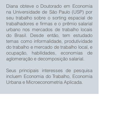
Diana obteve o Doutorado em Economia
na Universidade de São Paulo (USP) por
seu trabalho sobre o sorting espacial de
trabalhadores e firmas e o prêmio salarial
urbano nos mercados de trabalho locais
do Brasil. Desde então, tem estudado
temas como informalidade, produtividade
do trabalho e mercado de trabalho local, e
ocupação, habilidades, economias de
aglomeração e decomposição salarial.
Seus principais interesses de pesquisa
incluem Economia do Trabalho, Economia
Urbana e Microeconometria Aplicada.
Publicações
SILVA, D. L. G. Contribuição dos efeitos de
firma e de indivíduo para os efeitos de
localização sobre os salários e para a
variação salarial do trabalhador formal do
Brasil. Pesquisa e Planejamento