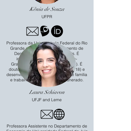
Kênia de Souza
UFPR
Professora da Universidade Federal do Rio
Grande do Norte, no Departamento de
Demografia e Ciências Atuariais. É
integrante do Programa de Pós-
Graduação em Demografia (UFRN). É
doutora em Demografia (UFMG, 2018) e
desenvolve pesquisas nas áreas de família
e trabalho doméstico não remunerado.
Laura Schiavon
UFJF and Leme
Professora Assistente no Departamento de