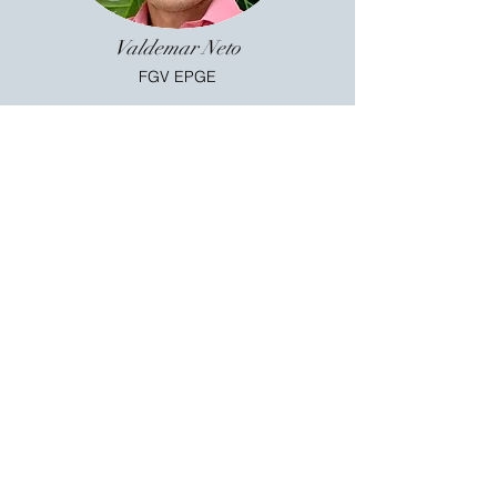
Valdemar Neto
FGV EPGE
Professora Assistente no Departamento de
Economia da Universidade Federal de Juiz
de Fora. Obteve o doutorado em Economia
pela Pontifícia Universidade Católica do Rio
de Janeiro em 2017. Foi pesquisadora
visitante na University of California –
Berkeley de setembro de 2014 a maio de
2015. Sua pesquisa concentra-se em
violência doméstica, economia do crime e
justiça. É cofundadora do Leme –
Laboratório para Redução da Violência.
Pesquisadora convidada do JOI Brazil – J-
PAL e da Gender and Economic Agency
Initiative – J-PAL. Pesquisadora do Centro
de Pesquisa Aplicada à Segurança Pública
(FGV). Integrante do Grupo de Estudos em
Economia da Família e Gênero (GeFam).