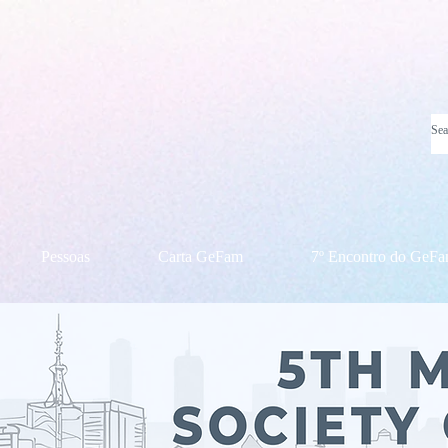
Pessoas
Carta GeFam
7º Encontro do GeF