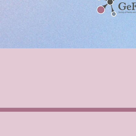
Set. 25 - 1ª Sessão de Mentoria GeFam