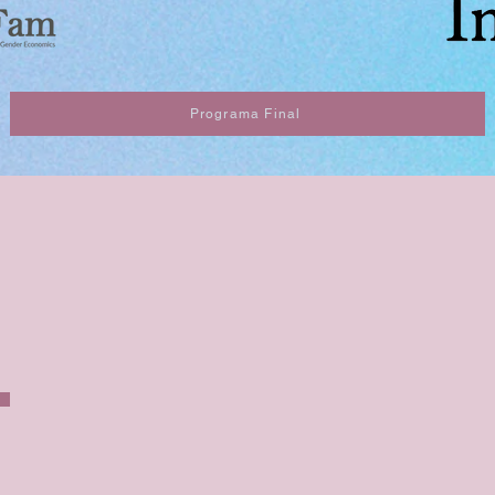
Programa Final
FOTOS
Visualize a galeria
completa
Set. 26